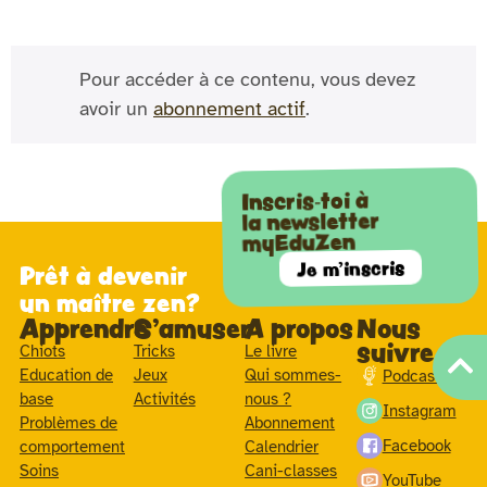
Pour accéder à ce contenu, vous devez
avoir un
abonnement actif
.
Inscris-toi à
la newsletter
myEduZen
Je m'inscris
Prêt à devenir
un maître zen?
Apprendre
S'amuser
A propos
Nous
suivre
Chiots
Tricks
Le livre
Education de
Jeux
Qui sommes-
Podcast
base
Activités
nous ?
Instagram
Problèmes de
Abonnement
Facebook
comportement
Calendrier
Soins
Cani-classes
YouTube