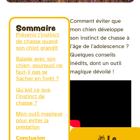
Comment éviter que
Sommaire
mon chien développe
Prévenir l’instinct
son instinct de chasse à
de chasse quand
l’âge de l’adolescence ?
son chiot grandit
Quelques conseils
Balade avec son
inédits, dont un outil
chien, pourquoi ne
magique dévoilé !
faut-il pas se
Sacher en forêt ?
Qu’est ce que
l’instinct de
chasse ?
Mon outil magique
pour éviter la
prédation
🎁 Le
Conclusion