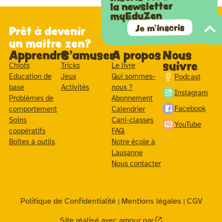
la newsletter
myEduZen
Je m'inscris
Prêt à devenir
un maître zen?
Apprendre
S'amuser
A propos
Nous
suivre
Chiots
Tricks
Le livre
Education de
Jeux
Qui sommes-
Podcast
base
Activités
nous ?
Instagram
Problèmes de
Abonnement
Facebook
comportement
Calendrier
Soins
Cani-classes
YouTube
coopératifs
FAQ
Boîtes à outils
Notre école à
Lausanne
Nous contacter
Politique de Confidentialité
Mentions légales
CGV
|
|
Site réalisé avec amour par