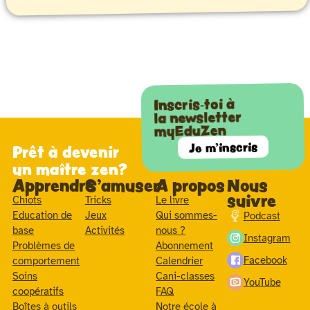
Inscris-toi à
la newsletter
myEduZen
Je m'inscris
Prêt à devenir
un maître zen?
Apprendre
S'amuser
A propos
Nous
suivre
Chiots
Tricks
Le livre
Education de
Jeux
Qui sommes-
Podcast
base
Activités
nous ?
Instagram
Problèmes de
Abonnement
Facebook
comportement
Calendrier
Soins
Cani-classes
YouTube
coopératifs
FAQ
Boîtes à outils
Notre école à