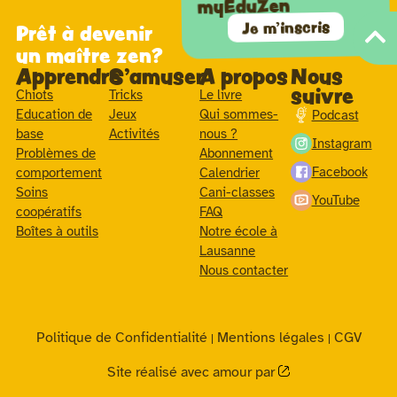
myEduZen
Je m'inscris
Prêt à devenir
un maître zen?
Apprendre
S'amuser
A propos
Nous
suivre
Chiots
Tricks
Le livre
Education de
Jeux
Qui sommes-
Podcast
base
Activités
nous ?
Instagram
Problèmes de
Abonnement
Facebook
comportement
Calendrier
Soins
Cani-classes
YouTube
coopératifs
FAQ
Boîtes à outils
Notre école à
Lausanne
Nous contacter
Politique de Confidentialité
Mentions légales
CGV
|
|
Site réalisé avec amour par