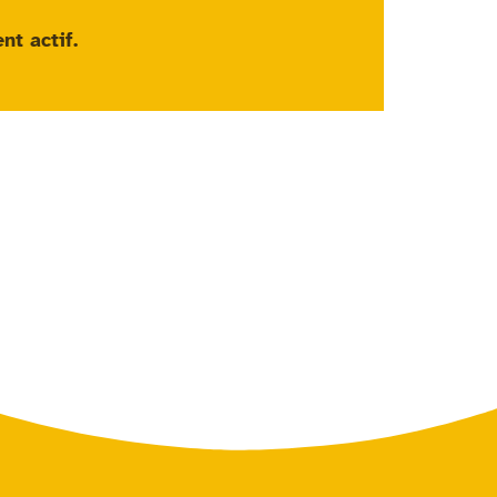
nt actif
.