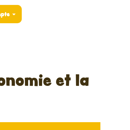
pte
onomie et la