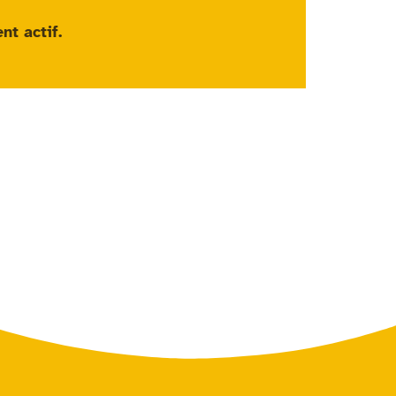
nt actif
.