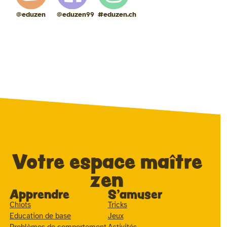
@eduzen
@eduzen99
#eduzen.ch
Votre espace maître
zen
Apprendre
S'amuser
Chiots
Tricks
Education de base
Jeux