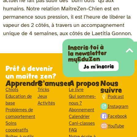
actuel ne fait pas subir des “burn outs” qu’aux
humains. Notre relation MaitreZen-Chien est en
permanence sous pression, il est l’heure de libérer la
vapeur des 2 côtés, à travers un accompagnement
unique de 4 semaines, aux côtés de Laetitia Gonnon.
Inscris-toi à
la newsletter
myEduZen
Je m'inscris
Prêt à devenir
un maître zen?
Apprendre
S'amuser
A propos
Nous
suivre
Chiots
Tricks
Le livre
Education de
Jeux
Qui sommes-
Podcast
base
Activités
nous ?
Instagram
Problèmes de
Abonnement
Facebook
comportement
Calendrier
Soins
Cani-classes
YouTube
coopératifs
FAQ
Boîtes à outils
Notre école à