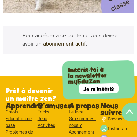
Pour accéder à ce contenu, vous devez
avoir un
abonnement actif
.
Inscris-toi à
la newsletter
myEduZen
Je m'inscris
Prêt à devenir
un maître zen?
Apprendre
S'amuser
A propos
Nous
suivre
Chiots
Tricks
Le livre
Education de
Jeux
Qui sommes-
Podcast
base
Activités
nous ?
Instagram
Problèmes de
Abonnement