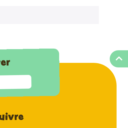
ter
uivre