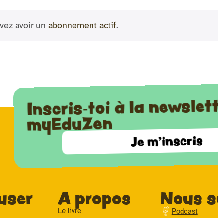
vez avoir un
abonnement actif
.
Inscris-toi à la newslet
myEduZen
Je m'inscris
user
A propos
Nous s
Le livre
Podcast