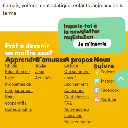
harnais, voiture, chat, statique, enfants, animaux de la
ferme
Inscris-toi à
la newsletter
myEduZen
Je m'inscris
Prêt à devenir
un maître zen?
Apprendre
S'amuser
A propos
Nous
suivre
Chiots
Tricks
Le livre
Education de
Jeux
Qui sommes-
Podcast
base
Activités
nous ?
Instagram
Problèmes de
Abonnement
Facebook
comportement
Calendrier
Soins
Cani-classes
YouTube
coopératifs
FAQ
Boîtes à outils
Notre école à
Lausanne
Nous contacter