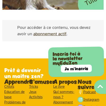
Pour accéder à ce contenu, vous devez
avoir un
abonnement actif
.
Inscris-toi à
la newsletter
myEduZen
Je m'inscris
Prêt à devenir
un maître zen?
Apprendre
S'amuser
A propos
Nous
suivre
Chiots
Tricks
Le livre
Education de
Jeux
Qui sommes-
Podcast
base
Activités
nous ?
Instagram
Problèmes de
Abonnement