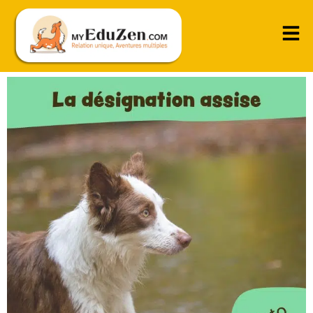
Apprendre à désigner l’odeur en changeant de
position (assis ou couché)