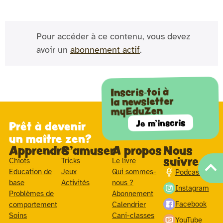
Pour accéder à ce contenu, vous devez
avoir un
abonnement actif
.
Inscris-toi à
la newsletter
myEduZen
Je m'inscris
Prêt à devenir
un maître zen?
Apprendre
S'amuser
A propos
Nous
suivre
Chiots
Tricks
Le livre
Education de
Jeux
Qui sommes-
Podcast
base
Activités
nous ?
Instagram
Problèmes de
Abonnement
Facebook
comportement
Calendrier
Soins
Cani-classes
YouTube