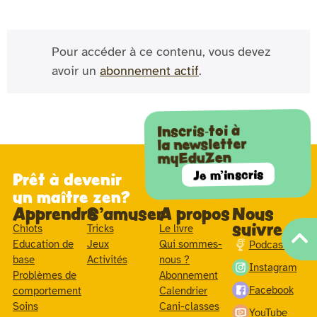
Pour accéder à ce contenu, vous devez
avoir un
abonnement actif
.
Inscris-toi à
la newsletter
myEduZen
Je m'inscris
Prêt à devenir
un maître zen?
Apprendre
S'amuser
A propos
Nous
suivre
Chiots
Tricks
Le livre
Education de
Jeux
Qui sommes-
Podcast
base
Activités
nous ?
Instagram
Problèmes de
Abonnement
Facebook
comportement
Calendrier
Soins
Cani-classes
YouTube