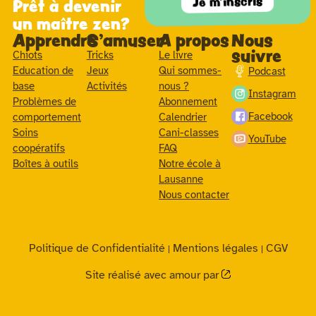
Je m'inscris
Prêt à devenir
un maître zen?
Apprendre
S'amuser
A propos
Nous
suivre
Chiots
Tricks
Le livre
Education de
Jeux
Qui sommes-
Podcast
base
Activités
nous ?
Instagram
Problèmes de
Abonnement
Facebook
comportement
Calendrier
Soins
Cani-classes
YouTube
coopératifs
FAQ
Boîtes à outils
Notre école à
Lausanne
Nous contacter
Politique de Confidentialité
Mentions légales
CGV
|
|
Site réalisé avec amour par