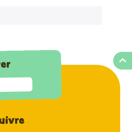
ter
uivre