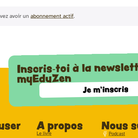
vez avoir un
abonnement actif
.
Inscris-toi à la newslet
myEduZen
Je m'inscris
user
A propos
Nous s
Le livre
Podcast