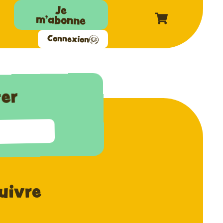
Je
m'abonne
Connexion
ter
uivre