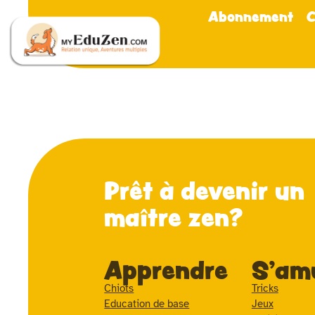
Abonnement
C
Prêt à devenir un
maître zen?
Apprendre
S'am
Chiots
Tricks
Education de base
Jeux