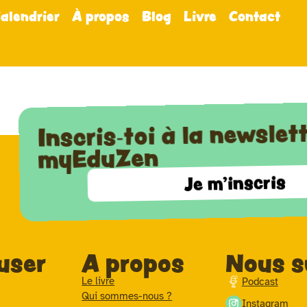
alendrier
À propos
Blog
Livre
Contact
Inscris-toi à la newslet
myEduZen
Je m'inscris
user
A propos
Nous s
Le livre
Podcast
Qui sommes-nous ?
Instagram