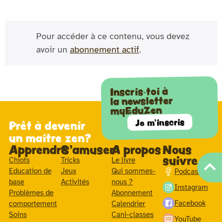
Pour accéder à ce contenu, vous devez
avoir un
abonnement actif
.
Inscris-toi à
la newsletter
myEduZen
Je m'inscris
Prêt à devenir
un maître zen?
Apprendre
S'amuser
A propos
Nous
suivre
Chiots
Tricks
Le livre
Education de
Jeux
Qui sommes-
Podcast
base
Activités
nous ?
Instagram
Problèmes de
Abonnement
Facebook
comportement
Calendrier
Soins
Cani-classes
YouTube