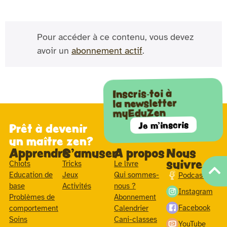
Pour accéder à ce contenu, vous devez
avoir un
abonnement actif
.
Inscris-toi à
la newsletter
myEduZen
Je m'inscris
Prêt à devenir
un maître zen?
Apprendre
S'amuser
A propos
Nous
suivre
Chiots
Tricks
Le livre
Education de
Jeux
Qui sommes-
Podcast
base
Activités
nous ?
Instagram
Problèmes de
Abonnement
Facebook
comportement
Calendrier
Soins
Cani-classes
YouTube