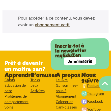
Pour accéder à ce contenu, vous devez
avoir un
abonnement actif
.
Inscris-toi à
la newsletter
myEduZen
Je m'inscris
Prêt à devenir
un maître zen?
Apprendre
S'amuser
A propos
Nous
suivre
Chiots
Tricks
Le livre
Education de
Jeux
Qui sommes-
Podcast
base
Activités
nous ?
Instagram
Problèmes de
Abonnement
Facebook
comportement
Calendrier
Soins
Cani-classes
YouTube