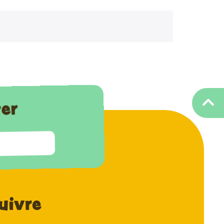
ter
uivre