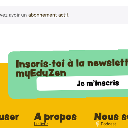
vez avoir un
abonnement actif
.
Inscris-toi à la newslet
myEduZen
Je m'inscris
user
A propos
Nous s
Le livre
Podcast