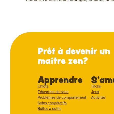
Prêt à devenir un
maître zen?
Apprendre
S'am
Chiots
Tricks
Education de base
Jeux
Problèmes de comportement
Activités
Soins coopératifs
Boîtes à outils