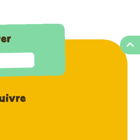
ter
uivre