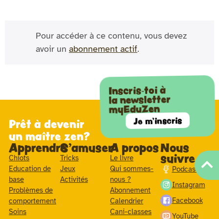
Pour accéder à ce contenu, vous devez
avoir un
abonnement actif
.
Inscris-toi à
la newsletter
myEduZen
Je m'inscris
Prêt à devenir
un maître zen?
Apprendre
S'amuser
A propos
Nous
suivre
Chiots
Tricks
Le livre
Education de
Jeux
Qui sommes-
Podcast
base
Activités
nous ?
Instagram
Problèmes de
Abonnement
Facebook
comportement
Calendrier
Soins
Cani-classes
YouTube