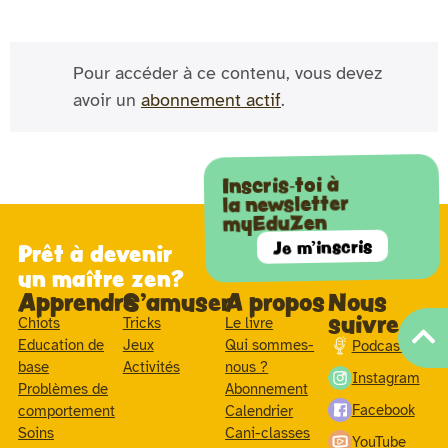
Pour accéder à ce contenu, vous devez
avoir un
abonnement actif
.
Inscris-toi à
la newsletter
myEduZen
Je m'inscris
Prêt à devenir
un maître zen?
Apprendre
S'amuser
A propos
Nous
suivre
Chiots
Tricks
Le livre
Education de
Jeux
Qui sommes-
Podcast
base
Activités
nous ?
Instagram
Problèmes de
Abonnement
Facebook
comportement
Calendrier
Soins
Cani-classes
YouTube