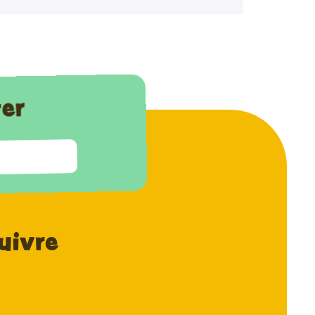
ter
uivre