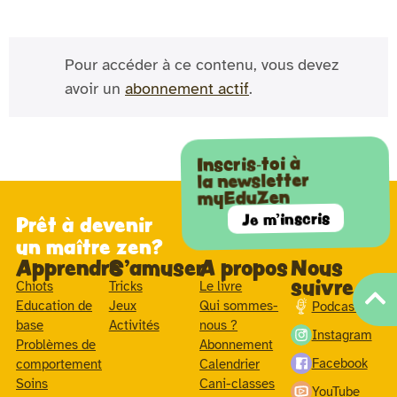
Pour accéder à ce contenu, vous devez
avoir un
abonnement actif
.
Inscris-toi à
la newsletter
myEduZen
Je m'inscris
Prêt à devenir
un maître zen?
Apprendre
S'amuser
A propos
Nous
suivre
Chiots
Tricks
Le livre
Education de
Jeux
Qui sommes-
Podcast
base
Activités
nous ?
Instagram
Problèmes de
Abonnement
Facebook
comportement
Calendrier
Soins
Cani-classes
YouTube