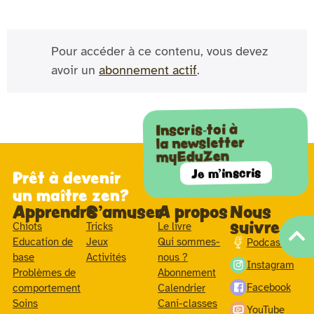
Pour accéder à ce contenu, vous devez
avoir un
abonnement actif
.
Inscris-toi à
la newsletter
myEduZen
Je m'inscris
Prêt à devenir
un maître zen?
Apprendre
S'amuser
A propos
Nous
suivre
Chiots
Tricks
Le livre
Education de
Jeux
Qui sommes-
Podcast
base
Activités
nous ?
Instagram
Problèmes de
Abonnement
Facebook
comportement
Calendrier
Soins
Cani-classes
YouTube