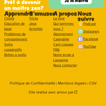
Je m'inscris
Prêt à devenir
un maître zen?
Apprendre
S'amuser
A propos
Nous
suivre
Chiots
Tricks
Le livre
Education de
Jeux
Qui sommes-
Podcast
base
Activités
nous ?
Instagram
Problèmes de
Abonnement
Facebook
comportement
Calendrier
Soins
Cani-classes
YouTube
coopératifs
FAQ
Boîtes à outils
Notre école à
Lausanne
Nous contacter
Politique de Confidentialité
Mentions légales
CGV
|
|
Site réalisé avec amour par