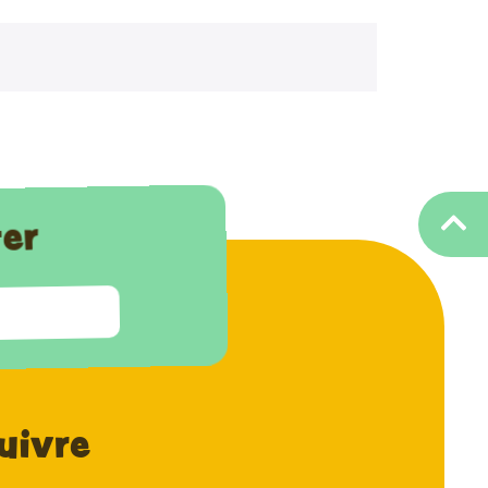
ter
uivre