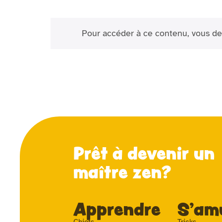
Pour accéder à ce contenu, vous de
Prêt à devenir un
maître zen?
Apprendre
S'am
Chiots
Tricks