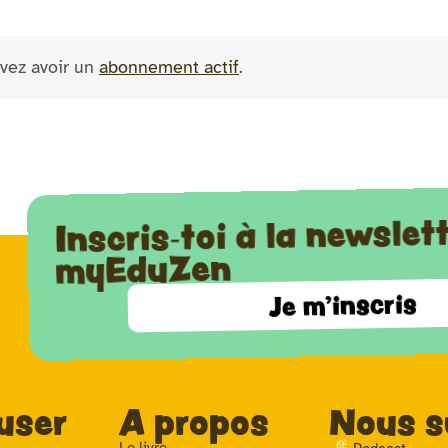
vez avoir un
abonnement actif
.
Inscris-toi à la newslet
myEduZen
Je m'inscris
user
A propos
Nous s
Le livre