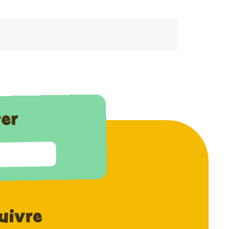
ter
uivre