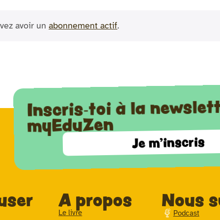
vez avoir un
abonnement actif
.
Inscris-toi à la newslet
myEduZen
Je m'inscris
user
A propos
Nous s
Le livre
Podcast