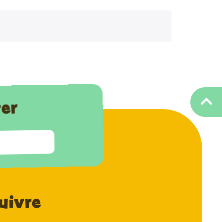
ter
uivre