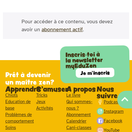
Pour accéder à ce contenu, vous devez
avoir un
abonnement actif
.
Inscris-toi à
la newsletter
myEduZen
Je m'inscris
Prêt à devenir
un maître zen?
Apprendre
S'amuser
A propos
Nous
suivre
Chiots
Tricks
Le livre
Education de
Jeux
Qui sommes-
Podcast
base
Activités
nous ?
Instagram
Problèmes de
Abonnement
Facebook
comportement
Calendrier
Soins
Cani-classes
YouTube