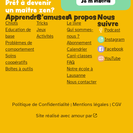
Je m'inscris
Prêt à devenir
un maître zen?
Apprendre
S'amuser
A propos
Nous
suivre
Chiots
Tricks
Le livre
Education de
Jeux
Qui sommes-
Podcast
base
Activités
nous ?
Instagram
Problèmes de
Abonnement
Facebook
comportement
Calendrier
Soins
Cani-classes
YouTube
coopératifs
FAQ
Boîtes à outils
Notre école à
Lausanne
Nous contacter
Politique de Confidentialité
Mentions légales
CGV
|
|
Site réalisé avec amour par