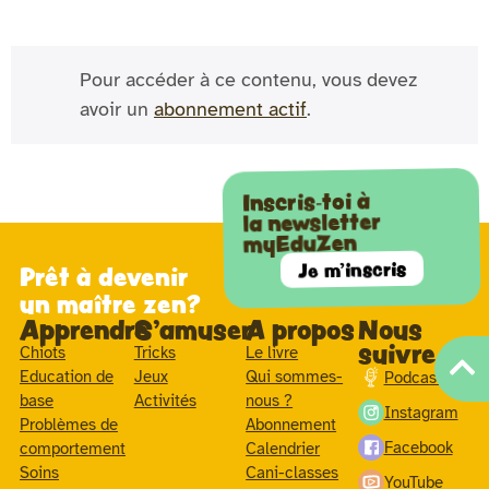
Pour accéder à ce contenu, vous devez
avoir un
abonnement actif
.
Inscris-toi à
la newsletter
myEduZen
Je m'inscris
Prêt à devenir
un maître zen?
Apprendre
S'amuser
A propos
Nous
suivre
Chiots
Tricks
Le livre
Education de
Jeux
Qui sommes-
Podcast
base
Activités
nous ?
Instagram
Problèmes de
Abonnement
Facebook
comportement
Calendrier
Soins
Cani-classes
YouTube