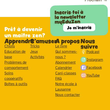
Inscris-toi à
la newsletter
myEduZen
Je m'inscris
Prêt à devenir
un maître zen?
Apprendre
S'amuser
A propos
Nous
suivre
Chiots
Tricks
Le livre
Education de
Jeux
Qui sommes-
Podcast
base
Activités
nous ?
Instagram
Problèmes de
Abonnement
Facebook
comportement
Calendrier
Soins
Cani-classes
YouTube
coopératifs
FAQ
Boîtes à outils
Notre école à
Lausanne
Nous contacter