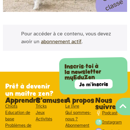
Pour accéder à ce contenu, vous devez
avoir un
abonnement actif
.
Inscris-toi à
la newsletter
myEduZen
Je m'inscris
Prêt à devenir
un maître zen?
Apprendre
S'amuser
A propos
Nous
suivre
Chiots
Tricks
Le livre
Education de
Jeux
Qui sommes-
Podcast
base
Activités
nous ?
Instagram
Problèmes de
Abonnement