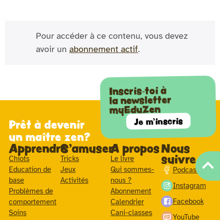
Pour accéder à ce contenu, vous devez
avoir un
abonnement actif
.
Inscris-toi à
la newsletter
myEduZen
Je m'inscris
Prêt à devenir
un maître zen?
Apprendre
S'amuser
A propos
Nous
suivre
Chiots
Tricks
Le livre
Education de
Jeux
Qui sommes-
Podcast
base
Activités
nous ?
Instagram
Problèmes de
Abonnement
Facebook
comportement
Calendrier
Soins
Cani-classes
YouTube