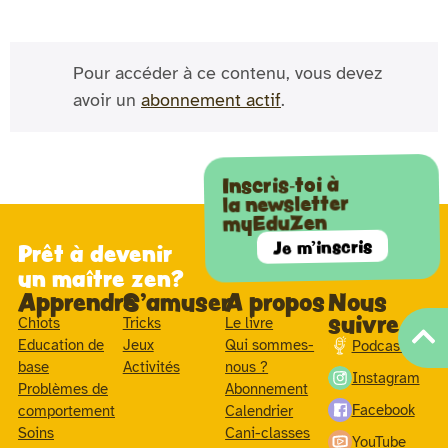
Pour accéder à ce contenu, vous devez
avoir un
abonnement actif
.
Inscris-toi à
la newsletter
myEduZen
Je m'inscris
Prêt à devenir
un maître zen?
Apprendre
S'amuser
A propos
Nous
suivre
Chiots
Tricks
Le livre
Education de
Jeux
Qui sommes-
Podcast
base
Activités
nous ?
Instagram
Problèmes de
Abonnement
Facebook
comportement
Calendrier
Soins
Cani-classes
YouTube