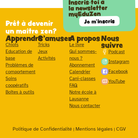
Inscris-toi à
la newsletter
myEduZen
Je m'inscris
Prêt à devenir
un maître zen?
Apprendre
S'amuser
A propos
Nous
suivre
Chiots
Tricks
Le livre
Education de
Jeux
Qui sommes-
Podcast
base
Activités
nous ?
Instagram
Problèmes de
Abonnement
Facebook
comportement
Calendrier
Soins
Cani-classes
YouTube
coopératifs
FAQ
Boîtes à outils
Notre école à
Lausanne
Nous contacter
Politique de Confidentialité
Mentions légales
CGV
|
|