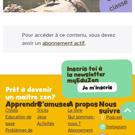
Pour accéder à ce contenu, vous devez
avoir un
abonnement actif
.
Inscris-toi à
la newsletter
myEduZen
Je m'inscris
Prêt à devenir
un maître zen?
Apprendre
S'amuser
A propos
Nous
suivre
Chiots
Tricks
Le livre
Education de
Jeux
Qui sommes-
Podcast
base
Activités
nous ?
Instagram
Problèmes de
Abonnement