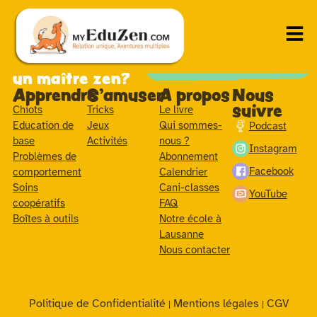
Inscris-toi à
la newsletter
myEduZen
Je m'inscris
Prêt à devenir
un maître zen?
Apprendre
S'amuser
A propos
Nous
suivre
Chiots
Tricks
Le livre
Education de
Jeux
Qui sommes-
Podcast
base
Activités
nous ?
Instagram
Problèmes de
Abonnement
Facebook
comportement
Calendrier
Soins
Cani-classes
YouTube
coopératifs
FAQ
Boîtes à outils
Notre école à
Lausanne
Nous contacter
Politique de Confidentialité
Mentions légales
CGV
|
|