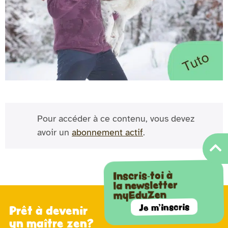
Pour accéder à ce contenu, vous devez
avoir un
abonnement actif
.
Inscris-toi à
la newsletter
myEduZen
Je m'inscris
Prêt à devenir
un maître zen?