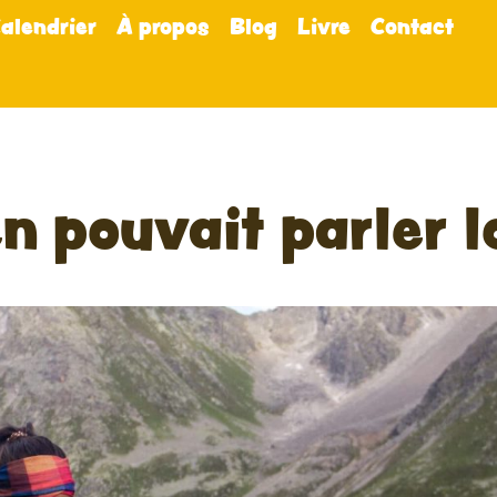
alendrier
À propos
Blog
Livre
Contact
n pouvait parler l