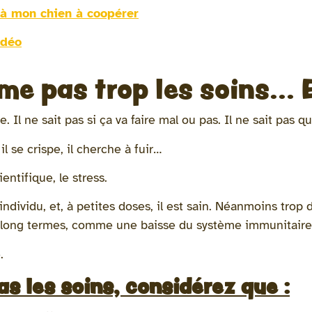
 à mon chien à coopérer
idéo
e pas trop les soins... E
 Il ne sait pas si ça va faire mal ou pas. Il ne sait pas q
 il se crispe, il cherche à fuir…
entifique, le stress.
’individu, et, à petites doses, il est sain. Néanmoins trop
 et long termes, comme une baisse du système immunitair
.
as les soins, considérez que :