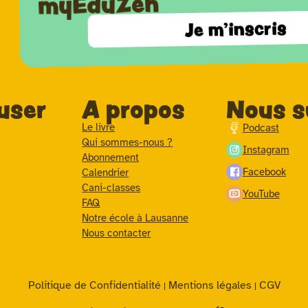
myEduZen
Je m'inscris
user
A propos
Nous s
Le livre
Podcast
Qui sommes-nous ?
Instagram
Abonnement
Facebook
Calendrier
Cani-classes
YouTube
FAQ
Notre école à Lausanne
Nous contacter
Politique de Confidentialité
Mentions légales
CGV
|
|