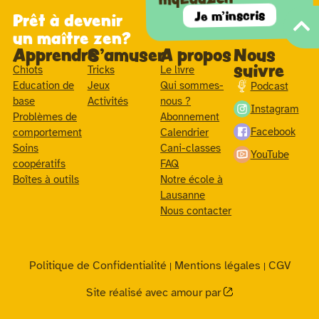
Je m'inscris
Prêt à devenir
un maître zen?
Apprendre
S'amuser
A propos
Nous
suivre
Chiots
Tricks
Le livre
Education de
Jeux
Qui sommes-
Podcast
base
Activités
nous ?
Instagram
Problèmes de
Abonnement
Facebook
comportement
Calendrier
Soins
Cani-classes
YouTube
coopératifs
FAQ
Boîtes à outils
Notre école à
Lausanne
Nous contacter
Politique de Confidentialité
Mentions légales
CGV
|
|
Site réalisé avec amour par