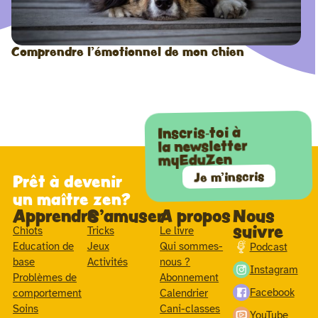
Comprendre l’émotionnel de mon chien
Inscris-toi à
la newsletter
myEduZen
Je m'inscris
Prêt à devenir
un maître zen?
Apprendre
S'amuser
A propos
Nous
suivre
Chiots
Tricks
Le livre
Education de
Jeux
Qui sommes-
Podcast
base
Activités
nous ?
Instagram
Problèmes de
Abonnement
Facebook
comportement
Calendrier
Soins
Cani-classes
YouTube