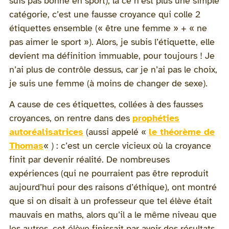
suis pas bonne en sport), là ce n’est plus une simple
catégorie, c’est une fausse croyance qui colle 2
étiquettes ensemble (« être une femme » + « ne
pas aimer le sport »). Alors, je subis l’étiquette, elle
devient ma définition immuable, pour toujours ! Je
n’ai plus de contrôle dessus, car je n’ai pas le choix,
je suis une femme (à moins de changer de sexe).
A cause de ces étiquettes, collées à des fausses
croyances, on rentre dans des
prophéties
autoréalisatrices
(aussi appelé «
le théorème de
Thomas
« ) : c’est un cercle vicieux où la croyance
finit par devenir réalité. De nombreuses
expériences (qui ne pourraient pas être reproduit
aujourd’hui pour des raisons d’éthique), ont montré
que si on disait à un professeur que tel élève était
mauvais en maths, alors qu’il a le même niveau que
les autres, cet élève finissait par avoir des résultats