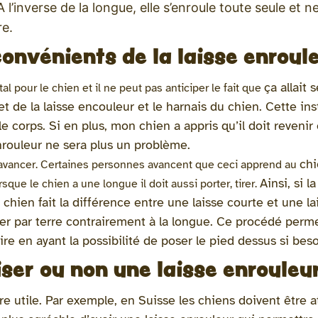
A l’inverse de la longue, elle s’enroule toute seule et
re.
convénients de la laisse enroul
ça allait 
al pour le chien et il ne peut pas anticiper le fait que
het de la laisse encouleur et le harnais du chien. Cette i
le corps. Si en plus, mon chien a appris qu’il doit revenir
 enrouleur ne sera plus un problème.
ch
ur avancer. Certaines personnes avancent que ceci apprend au
Ainsi, si l
orsque le chien a une longue il doit aussi porter, tirer.
 chien fait la différence entre une laisse courte et une la
ainer par terre contrairement à la longue. Ce procédé perm
ire en ayant la possibilité de poser le pied dessus si bes
liser ou non une laisse enrouleu
tre utile. Par exemple, en Suisse les chiens doivent être 