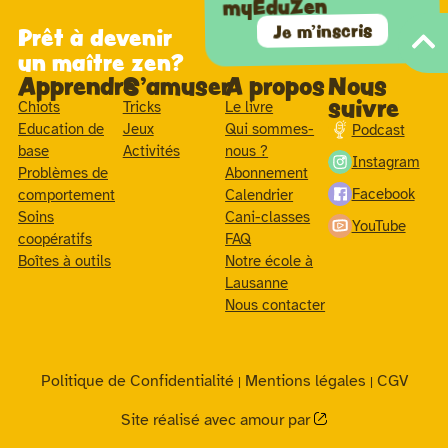
myEduZen
Je m'inscris
Prêt à devenir
un maître zen?
Apprendre
S'amuser
A propos
Nous
suivre
Chiots
Tricks
Le livre
Education de
Jeux
Qui sommes-
Podcast
base
Activités
nous ?
Instagram
Problèmes de
Abonnement
Facebook
comportement
Calendrier
Soins
Cani-classes
YouTube
coopératifs
FAQ
Boîtes à outils
Notre école à
Lausanne
Nous contacter
Politique de Confidentialité
Mentions légales
CGV
|
|
Site réalisé avec amour par