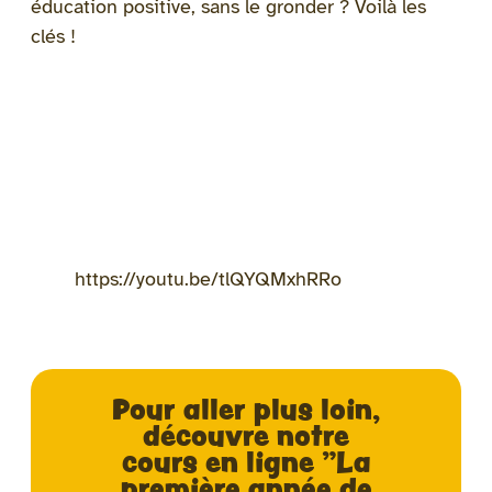
éducation positive, sans le gronder ? Voilà les
clés !
https://youtu.be/tlQYQMxhRRo
Pour aller plus loin,
découvre notre
cours en ligne "La
première année de