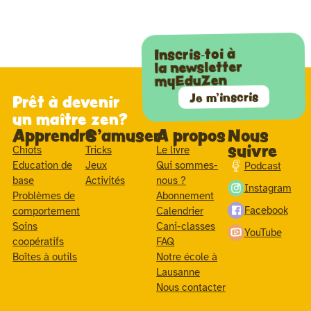
Inscris-toi à
la newsletter
myEduZen
Je m'inscris
Prêt à devenir
un maître zen?
Apprendre
S'amuser
A propos
Nous
suivre
Chiots
Tricks
Le livre
Education de
Jeux
Qui sommes-
Podcast
base
Activités
nous ?
Instagram
Problèmes de
Abonnement
Facebook
comportement
Calendrier
Soins
Cani-classes
YouTube
coopératifs
FAQ
Boîtes à outils
Notre école à
Lausanne
Nous contacter